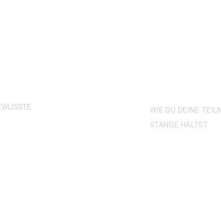
ONLINE
EN
KURSE 
EWUSSTE
WIE DU DEINE TEI
STANGE HÄLTST