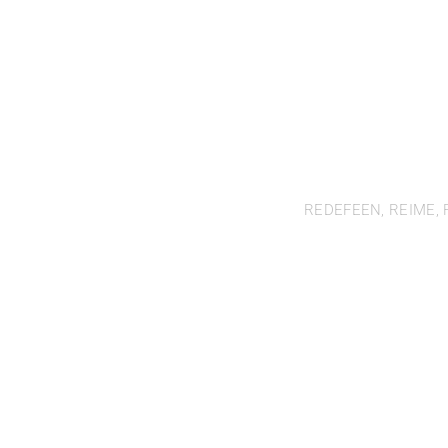
BESSER
SCHULA
REDEFEEN, REIME,