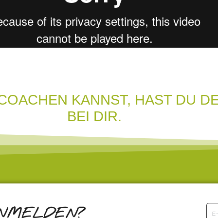
 COACHEN KANNST, HAST DU D
BEI DIR.
ANMELDEN?