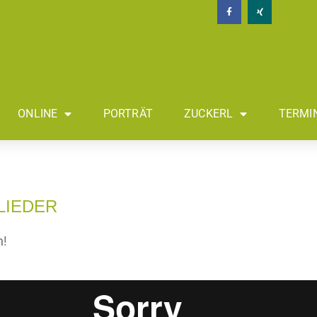
ONLINE
PORTRÄT
ZUCKERL
TERMI
LIEDER
h!