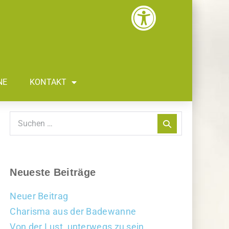
NE
KONTAKT
Neueste Beiträge
Neuer Beitrag
Charisma aus der Badewanne
Von der Lust, unterwegs zu sein