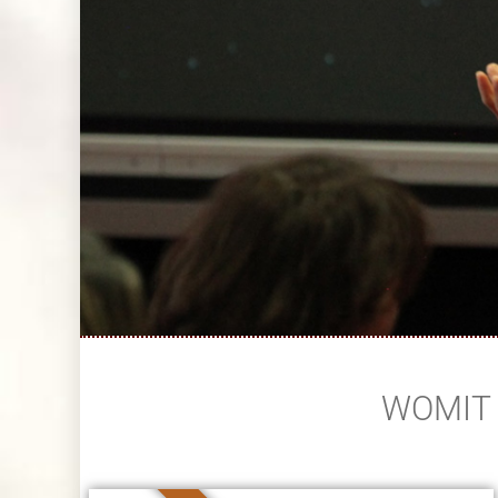
Reingard
WOMIT 
Gschaider