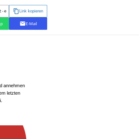
und annehmen
em letzten
i.