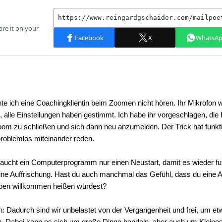
nte ich eine Coachingklientin beim Zoomen nicht hören. Ihr Mikrofon 
, alle Einstellungen haben gestimmt. Ich habe ihr vorgeschlagen, die
oom zu schließen und sich dann neu anzumelden. Der Trick hat funkti
problemlos miteinander reden.
ucht ein Computerprogramm nur einen Neustart, damit es wieder fun
ne Auffrischung. Hast du auch manchmal das Gefühl, dass du eine A
ben willkommen heißen würdest?
: Dadurch sind wir unbelastet von der Vergangenheit und frei, um e
n. Dabei kann es sich um große Dinge handeln, aber auch um Kleines