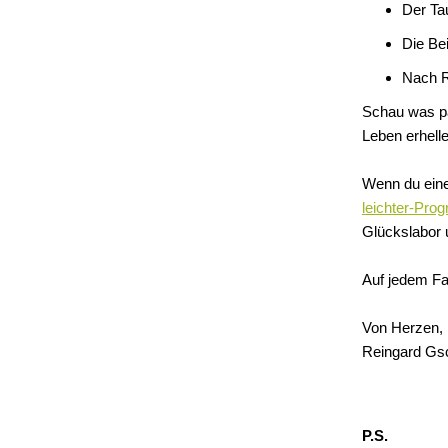
Der Ta
Die Bei
Nach R
Schau was pa
Leben erhelle
Wenn du eine
leichter-Pr
Glückslabor 
Auf jedem Fal
Von Herzen,
Reingard Gs
P.S.