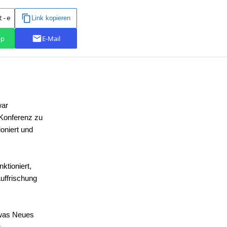
war
 Konferenz zu
oniert und
ktioniert,
uffrischung
twas Neues
,