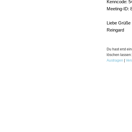
Kenncode: 5
Meeting-ID: 
Liebe Grüße u
Reingard
Du hast erst ei
löschen lassen:
Austragen
|
Ver