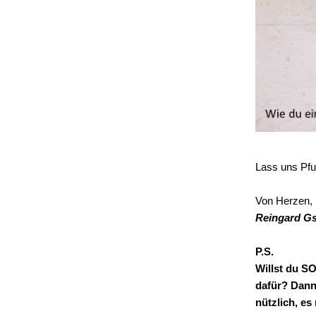
Lass uns Pfu
Von Herzen,
Reingard Gs
P.S.
Willst du S
dafür? Dan
nützlich, e