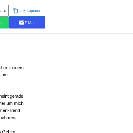
ch mit einem
h am
eint gerade
nner um mich
ehmen-Trend
zunehmen.
 Gehirn.