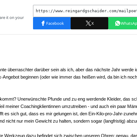
te überraschter darüber sein als ich, aber das nächste Jahr werde i
k-Angebot beginnen (oder wie immer das heißen wird, da bin ich noc
kommt? Unerwünschte Pfunde und zu eng werdende Kleider, das sch
Teil meiner Coachingklientinnen umzutreiben - und auch ein paar Mä
fft es sich gut, dass es mir gelungen ist, den Ein-Kilo-pro-Jahr-zun
nd nicht nur mein Gewicht zu halten, sondern sogar (langfristig) ab
te Werkzeug dazu befindet sich zwischen unseren Ohren: genau, das