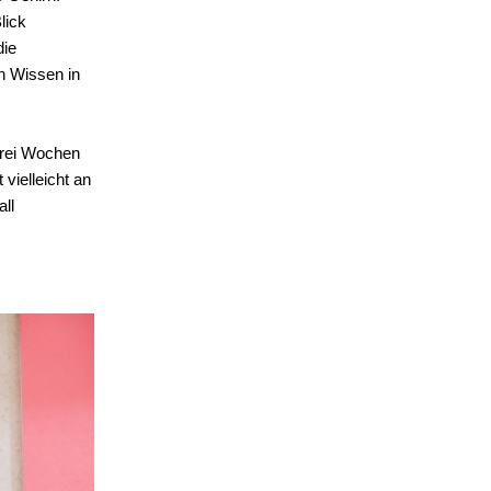
lick
die
in Wissen in
 drei Wochen
vielleicht an
all