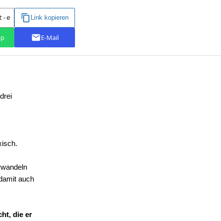
drei
xisch.
erwandeln
 damit auch
ht, die er