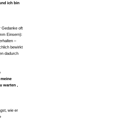
nd ich bin
er Gedanke oft
amm Einsern):
erhalten –
chlich bewirkt
den dadurch
e
r meine
u warten ,
gst, wie er
e