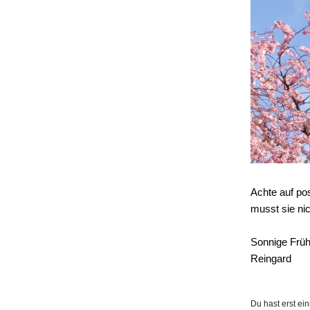
Achte auf po
musst sie nic
Sonnige Früh
Reingard
Du hast erst ei