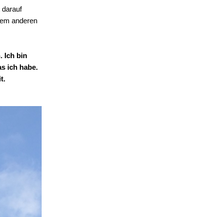
 darauf
inem anderen
 Ich bin
as ich habe.
t.