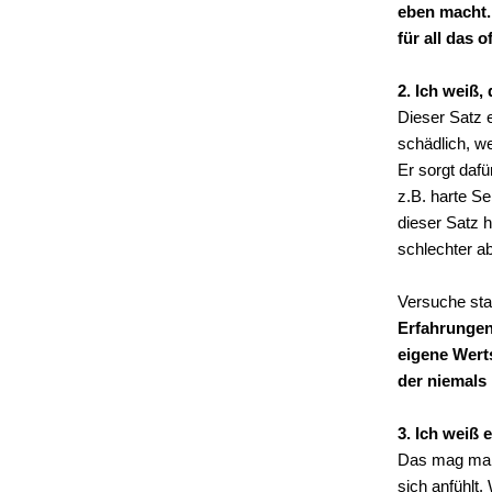
eben macht.
für all das o
2. Ich weiß,
Dieser Satz e
schädlich, w
Er sorgt dafü
z.B. harte Se
dieser Satz 
schlechter ab
Versuche sta
Erfahrungen 
eigene Wert
der niemals
3. Ich weiß 
Das mag manc
sich anfühlt.