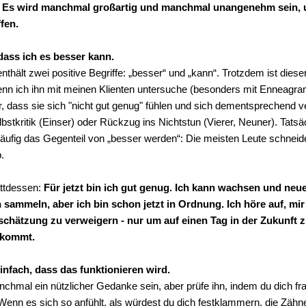
 Es wird manchmal großartig und manchmal unangenehm sein, u
ffen.
 dass ich es besser kann.
nthält zwei positive Begriffe: „besser“ und „kann“. Trotzdem ist dies
enn ich ihn mit meinen Klienten untersuche (besonders mit Enneagr
r, dass sie sich "nicht gut genug" fühlen und sich dementsprechend v
lbstkritik (Einser) oder Rückzug ins Nichtstun (Vierer, Neuner). Tatsä
häufig das Gegenteil von „besser werden“: Die meisten Leute schnei
.
ttdessen:
Für jetzt bin ich gut genug. Ich kann wachsen und neu
sammeln, aber ich bin schon jetzt in Ordnung. Ich höre auf, mi
schätzung zu verweigern - nur um auf einen Tag
in der Zukunft z
 kommt.
einfach, dass das funktionieren wird.
hmal ein nützlicher Gedanke sein, aber prüfe ihn, indem du dich fra
 Wenn es sich so anfühlt, als würdest du dich festklammern, die Zähn