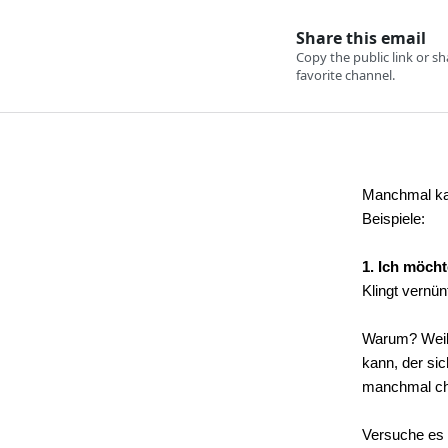
Manchmal kann
Beispiele:
1. Ich möcht
Klingt vernün
Warum? Weil 
kann, der si
manchmal chao
Versuche es 