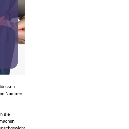
ttdessen
 eine Nummer
ch
die
 machen,
Wunschgewicht