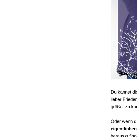
Du kannst die
lieber Friede
größer zu ka
Oder wenn du 
eigentlichen
herauszufind