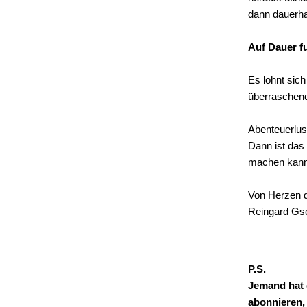
dann dauerhaf
Auf Dauer f
Es lohnt sic
überraschen
Abenteuerlus
Dann ist das
machen kann
Von Herzen d
Reingard Gs
P.S.
Jemand hat d
abonnieren, 