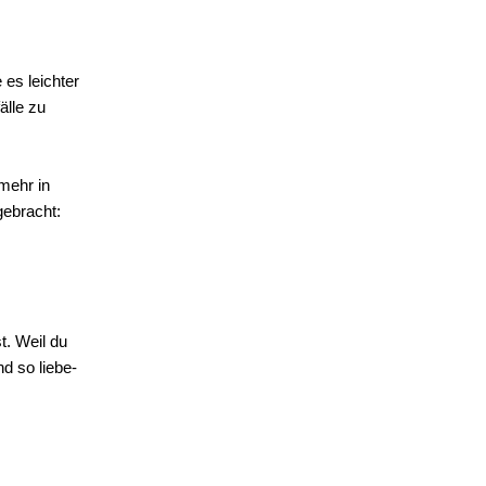
 es leichter
älle zu
 mehr in
gebracht:
t. Weil du
d so liebe-